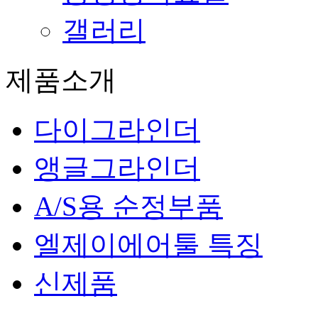
갤러리
제품소개
다이그라인더
앵글그라인더
A/S용 순정부품
엘제이에어툴 특징
신제품