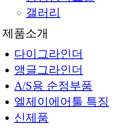
갤러리
제품소개
다이그라인더
앵글그라인더
A/S용 순정부품
엘제이에어툴 특징
신제품